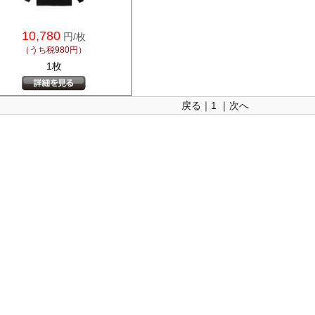
10,780
円/枚
（うち税980円）
1枚
戻る｜
1
｜次へ