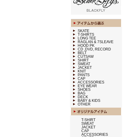
SKATE
T-SHIRTS
LONG TEE
RAGLAN & 7SLEAVE
HOOD PK
CD ,DVD, RECORD
BELT
CUTSAW
SHIRT
SWEAT
JACKET
KNIT
PANTS
CAP
ACCESSORIES
EYE WEAR
SHOES
BAG
DECK
BABY & KIDS
OTHER
T-SHIRT
SWEAT
JACKET
CAP
ACCESSORIES