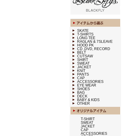
SKATE
T-SHIRTS
LONG TEE
RAGLAN & 7SLEAVE
HOOD PK
CD ,DVD, RECORD
BELT
CUTSAW
SHIRT
SWEAT
JACKET
KNIT
PANTS
CAP
ACCESSORIES
EYE WEAR
SHOES
BAG
DECK
BABY & KIDS
OTHER
T-SHIRT
SWEAT
JACKET
CAP
ACCESSORIES